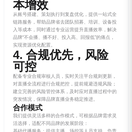
本增效
从账号搭建、策划执行到复盘优化，提供一站式全
链路服务，帮助品牌省去团队招募、培训、设备投
入等成本，同时通过专业运营提升直播效率，解决
品牌“不会播、播不好、投入高、回报低”的痛点，
实现资源优化配置。
4. 合规优先，风险
可控
配备专业合规审核人员，实时关注平台规则更新，
对直播全流程进行合规把控，提前规避违规风险；
建立完善的风险管控体系，及时应对直播过程中的
突发情况，保障品牌直播业务稳定推进。
合作模式
我们提供灵活多样的合作模式，可根据品牌需求灵
活选择，适配不同品牌的发展阶段：
基础代播服务：提供主播、场控等人员支持，负责